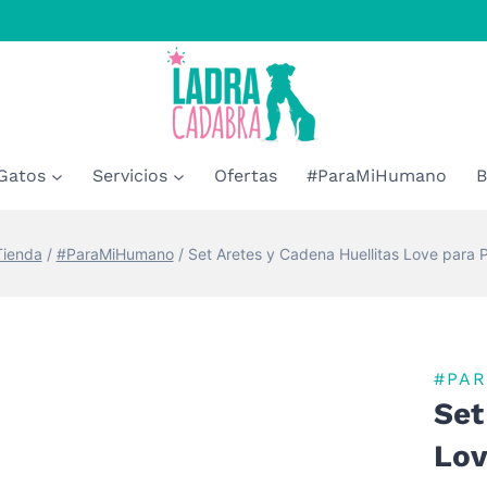
Gatos
Servicios
Ofertas
#ParaMiHumano
B
Tienda
/
#ParaMiHumano
/
Set Aretes y Cadena Huellitas Love para P
#PA
Set
Lov