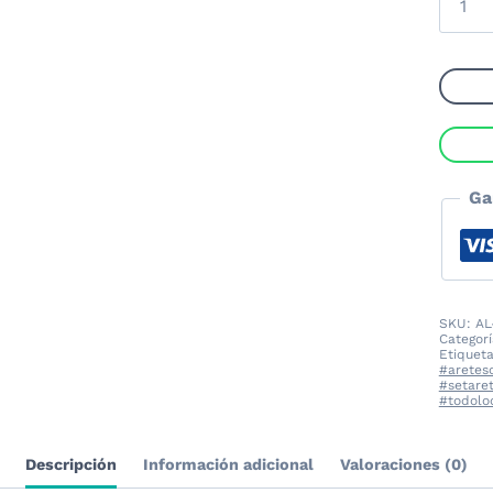
Arete
y
Caden
Huelli
Love
para
Petlov
Ga
canti
SKU:
AL
Categor
Etiquet
#aretesd
#setare
#todol
Descripción
Información adicional
Valoraciones (0)