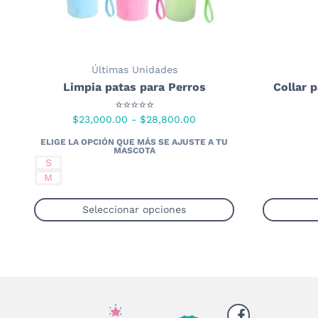
página
de
producto
Últimas Unidades
Limpia patas para Perros
Collar p
⭐⭐⭐⭐⭐
Rango
$
23,000.00
-
$
28,800.00
de
precios:
S
desde
M
$23,000.00
hasta
Seleccionar opciones
$28,800.00
Este
producto
tiene
múltiples
variantes.
Las