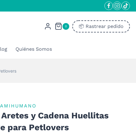
📦​ Rastrear pedido
0
log
Quiénes Somos
etlovers
RAMIHUMANO
 Aretes y Cadena Huellitas
e para Petlovers