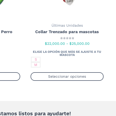
página
de
o
producto
Últimas Unidades
a Perro
Collar Trenzado para mascotas
⭐⭐⭐⭐⭐
Rango
$
22,000.00
-
$
25,000.00
de
precios:
S
desde
M
$22,000.00
hasta
Seleccionar opciones
$25,000.00
Este
producto
tiene
múltiples
variantes.
stamos listos para ayudarte!
Las