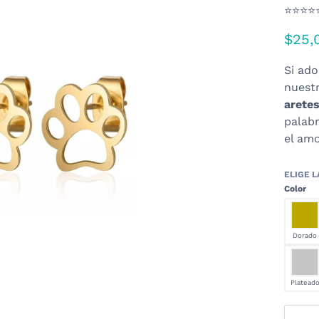
⭐⭐⭐⭐
$
25,
Si ado
nuestr
aretes
palabr
el amo
Color
Dorado
Platead
Set