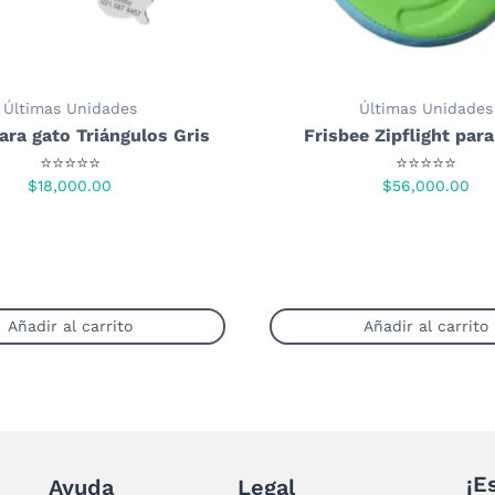
página
página
de
de
producto
product
Últimas Unidades
Últimas Unidades
ara gato Triángulos Gris
Frisbee Zipflight par
⭐⭐⭐⭐⭐
⭐⭐⭐⭐⭐
$
18,000.00
$
56,000.00
Añadir al carrito
Añadir al carrito
¡E
Ayuda
Legal