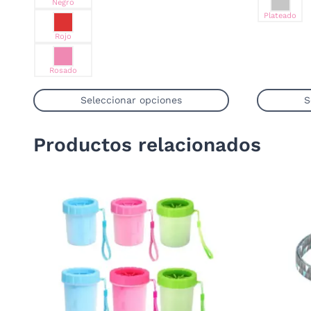
Negro
Plateado
Rojo
Rosado
Seleccionar opciones
S
Este
producto
Productos relacionados
tiene
múltiples
variantes.
Las
opciones
se
pueden
elegir
en
la