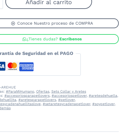
Añadir al carrito
s
a
Conoce Nuestro proceso de COMPRA
tas
¿Tienes dudas?
Escríbenos
ers
rantía de Seguridad en el PAGO
dad
-AREHUE
ías:
#ParaMiHumano
,
Ofertas
,
Sets Collar y Aretes
as:
#accesoriosparapetlovers
,
#accesoriospetlover
,
#aretesdehuella
,
ehuellita
,
#aretesparapetlovers
,
#petlover
,
tesycadenahuellitaslove
,
#setaretesycadenapetlover
,
#soypetlover
,
odemás