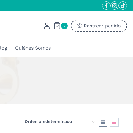
📦​ Rastrear pedido
0
log
Quiénes Somos