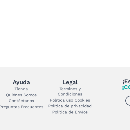
de
producto
¡E
Ayuda
Legal
¡C
Tienda
Terminos y
Condiciones
Quiénes Somos
Politica uso Cookies
Contáctanos
Política de privacidad
Preguntas Frecuentes
Política de Envíos