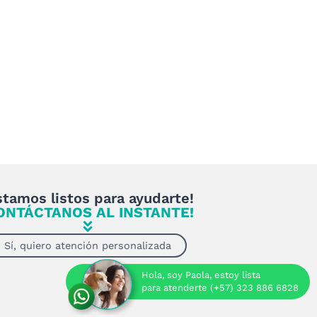
stamos listos para ayudarte!
ONTÁCTANOS AL INSTANTE!
Sí, quiero atención personalizada
Hola, soy Paola, estoy lista
para atenderte (+57) 323 886 6828