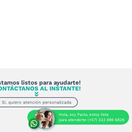
stamos listos para ayudarte!
ONTÁCTANOS AL INSTANTE!
Sí, quiero atención personalizada
Hola, soy Paola, estoy lista
para atenderte (+57) 323 886 6828