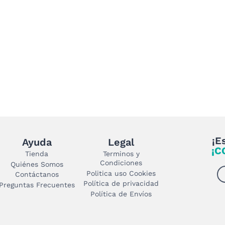
de
producto
¡E
Ayuda
Legal
¡C
Tienda
Terminos y
Condiciones
Quiénes Somos
Politica uso Cookies
Contáctanos
Política de privacidad
Preguntas Frecuentes
Política de Envíos