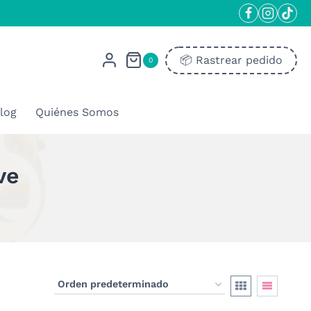
📦​ Rastrear pedido
0
log
Quiénes Somos
ve