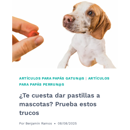
CÓMO
AYUDAR
A
TU
MASCOTA
A
ESTAR
TRANQUILA
ARTÍCULOS PARA PAPÁS GATUN@S
|
ARTÍCULOS
PARA PAPÁS PERRUN@S
¿Te cuesta dar pastillas a
mascotas? Prueba estos
trucos
Por
Benjamín Ramos
08/08/2025