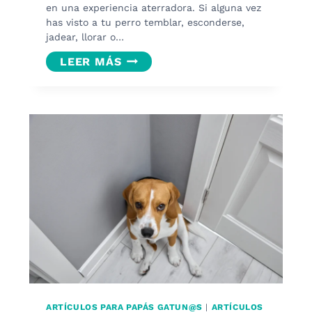
en una experiencia aterradora. Si alguna vez
has visto a tu perro temblar, esconderse,
jadear, llorar o…
PROTECTORES
LEER MÁS
AUDITIVOS
PARA
PERROS:
CÓMO
AYUDARLES
A
ENFRENTAR
LOS
RUIDOS
FUERTES.
ARTÍCULOS PARA PAPÁS GATUN@S
|
ARTÍCULOS