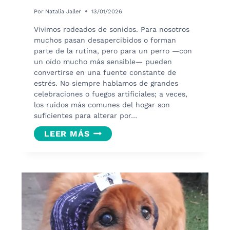
Por
Natalia Jaller
13/01/2026
Vivimos rodeados de sonidos. Para nosotros
muchos pasan desapercibidos o forman
parte de la rutina, pero para un perro —con
un oído mucho más sensible— pueden
convertirse en una fuente constante de
estrés. No siempre hablamos de grandes
celebraciones o fuegos artificiales; a veces,
los ruidos más comunes del hogar son
suficientes para alterar por…
CUANDO
LEER MÁS
EL
RUIDO
INVADE
SU
MUNDO:
MOMENTOS
COTIDIANOS
EN