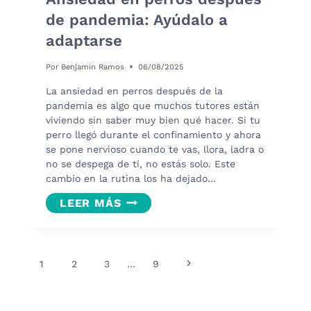
de pandemia: Ayúdalo a
adaptarse
Por
Benjamín Ramos
06/08/2025
La ansiedad en perros después de la
pandemia es algo que muchos tutores están
viviendo sin saber muy bien qué hacer. Si tu
perro llegó durante el confinamiento y ahora
se pone nervioso cuando te vas, llora, ladra o
no se despega de ti, no estás solo. Este
cambio en la rutina los ha dejado…
ANSIEDAD
LEER MÁS
EN
PERROS
DESPUÉS
Navegación
DE
Siguiente
1
2
3
…
9
PANDEMIA:
de
página
AYÚDALO
página
A