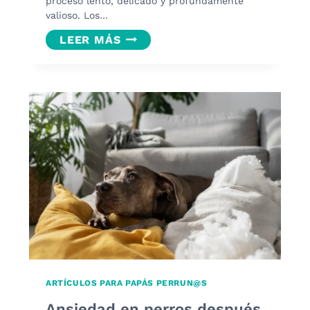
proceso lento, delicado y profundamente
valioso. Los…
CÓMO
LEER MÁS
GANAR
LA
CONFIANZA
DE
UN
GATO
MALTRATADO
ARTÍCULOS PARA PAPÁS PERRUN@S
Ansiedad en perros después