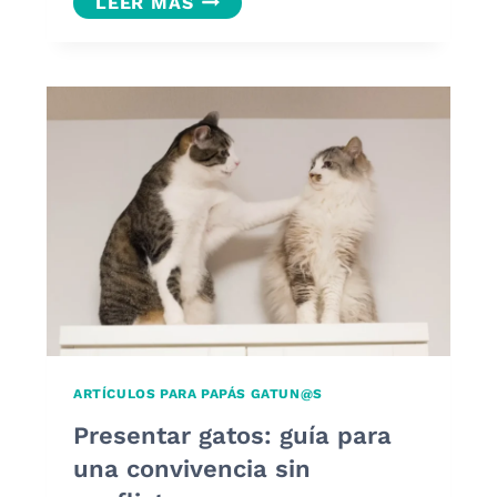
LIMPIA
LEER MÁS
PATAS
PARA
PERROS:
HIGIENE
Y
SALUD
TRAS
CADA
PASEO
ARTÍCULOS PARA PAPÁS GATUN@S
Presentar gatos: guía para
una convivencia sin