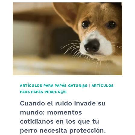
TU
PERRO
TENGA
UN
LUGAR
SEGURO
EN
CASA:
MÁS
QUE
UNA
CAMA,
UN
ARTÍCULOS PARA PAPÁS GATUN@S
|
ARTÍCULOS
REFUGIO
PARA PAPÁS PERRUN@S
EMOCIONAL.
Cuando el ruido invade su
mundo: momentos
cotidianos en los que tu
perro necesita protección.