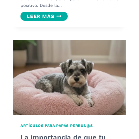
positivo. Desde la…
CÓMO
LEER MÁS
ENSEÑAR
A
TU
PERRO
A
USAR
SU
CAMA
DONA
COMO
REFUGIO
SEGURO.
ARTÍCULOS PARA PAPÁS PERRUN@S
La importancia de que tu