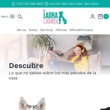
Saltar
(+57) 323 886 6828
Lun-Vie: 9am-5pm Sab: 9am-2pm
al
contenido
0
Menú
Perros
Gatos
Servicios
Ofertas
#ParaMiHumano
Descubre
Lo que no sabías sobre los más peludos de la
casa