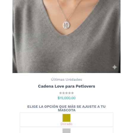
elegir
en
la
página
de
producto
Últimas Unidades
Cadena Love para Petlovers
⭐⭐⭐⭐⭐
$
15,000.00
Dorado