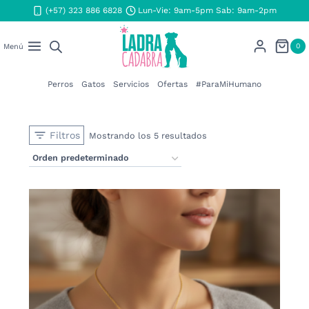
Saltar
(+57) 323 886 6828
Lun-Vie: 9am-5pm Sab: 9am-2pm
al
contenido
0
Menú
Perros
Gatos
Servicios
Ofertas
#ParaMiHumano
Filtros
Mostrando los 5 resultados