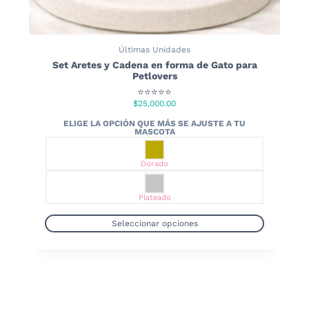
Últimas Unidades
Set Aretes y Cadena en forma de Gato para
Petlovers
⭐⭐⭐⭐⭐
$
25,000.00
Dorado
Plateado
Seleccionar opciones
Este
producto
tiene
múltiples
variantes.