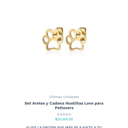
Las
opciones
se
pueden
elegir
en
la
página
de
producto
Últimas Unidades
Set Aretes y Cadena Huellitas Love para
Petlovers
⭐⭐⭐⭐⭐
$
25,000.00