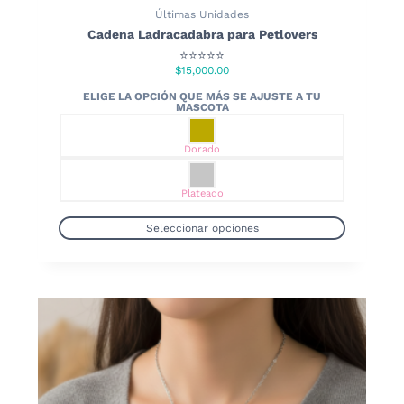
Últimas Unidades
Cadena Ladracadabra para Petlovers
⭐⭐⭐⭐⭐
$
15,000.00
Dorado
Plateado
Seleccionar opciones
Este
producto
tiene
múltiples
variantes.
Las
opciones
se
pueden