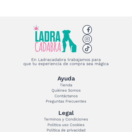
se
pueden
elegir
en
la
página
de
producto
En Ladracadabra trabajamos para
que tu experiencia de compra sea mágica
Ayuda
Tienda
Quiénes Somos
Contáctanos
Preguntas Frecuentes
Legal
Terminos y Condiciones
Politica uso Cookies
Política de privacidad