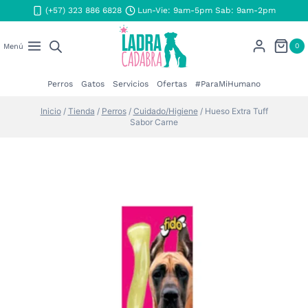
Saltar
(+57) 323 886 6828
Lun-Vie: 9am-5pm Sab: 9am-2pm
al
contenido
0
Menú
Perros
Gatos
Servicios
Ofertas
#ParaMiHumano
Inicio
/
Tienda
/
Perros
/
Cuidado/Higiene
/
Hueso Extra Tuff
Sabor Carne