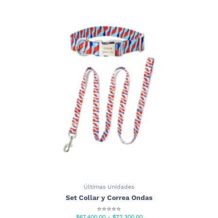
Últimas Unidades
Set Collar y Correa Ondas
⭐⭐⭐⭐⭐
Rango
$
67,400.00
-
$
72,300.00