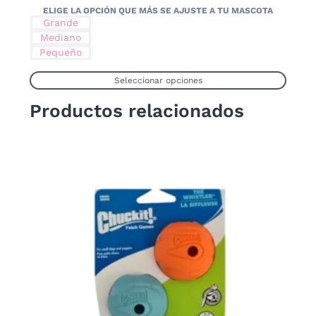
Grande
Mediano
Pequeño
Seleccionar opciones
Este
Productos relacionados
producto
tiene
múltiples
variantes.
Las
opciones
se
pueden
elegir
en
la
página
de
producto