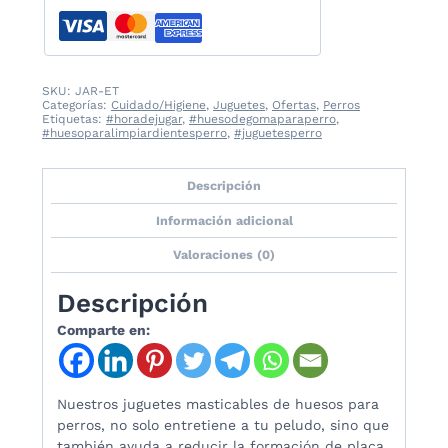
SKU:
JAR-ET
Categorías:
Cuidado/Higiene
,
Juguetes
,
Ofertas
,
Perros
Etiquetas:
#horadejugar
,
#huesodegomaparaperro
,
#huesoparalimpiardientesperro
,
#juguetesperro
Descripción
Información adicional
Valoraciones (0)
Descripción
Comparte en:
Nuestros juguetes masticables de huesos para
perros, no solo entretiene a tu peludo, sino que
también ayuda a reducir la formación de placa