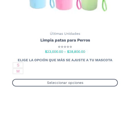
Últimas Unidades
Limpia patas para Perros
⭐⭐⭐⭐⭐
Rango
$
23,000.00
-
$
28,800.00
de
precios:
S
desde
M
$23,000.00
hasta
Seleccionar opciones
$28,800.00
Este
producto
tiene
múltiples
variantes.
Las
opciones