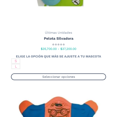
Últimas Unidades
Pelota Silvadora
⭐⭐⭐⭐⭐
Rango
$
35,700.00
-
$
37,200.00
de
precios:
S
desde
L
$35,700.00
hasta
Seleccionar opciones
$37,200.00
Este
producto
tiene
múltiples
variantes.
Las
opciones