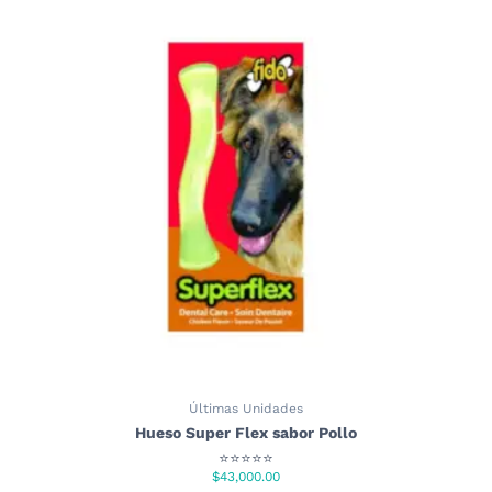
múltiples
variantes.
Las
opciones
se
pueden
elegir
en
la
página
de
producto
Últimas Unidades
Hueso Super Flex sabor Pollo
⭐⭐⭐⭐⭐
$
43,000.00