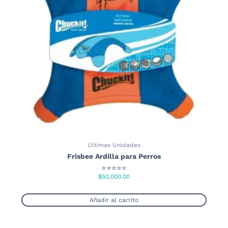
se
pueden
elegir
en
la
página
de
producto
Últimas Unidades
Frisbee Ardilla para Perros
⭐⭐⭐⭐⭐
$
50,000.00
Añadir al carrito