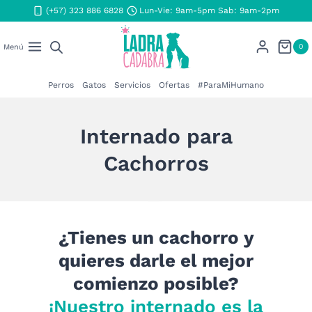
Saltar
(+57) 323 886 6828
Lun-Vie: 9am-5pm Sab: 9am-2pm
al
contenido
0
Menú
Perros
Gatos
Servicios
Ofertas
#ParaMiHumano
Internado para
Cachorros
¿Tienes un cachorro y
quieres darle el mejor
comienzo posible?
¡Nuestro internado es la