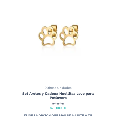
Las
opciones
se
pueden
elegir
en
la
página
de
producto
Últimas Unidades
Set Aretes y Cadena Huellitas Love para
Petlovers
⭐⭐⭐⭐⭐
$
25,000.00