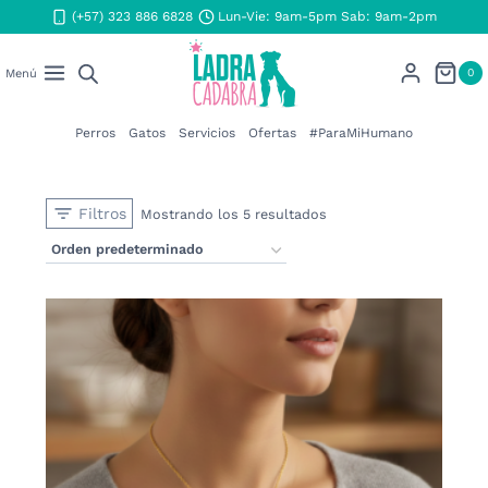
Saltar
(+57) 323 886 6828
Lun-Vie: 9am-5pm Sab: 9am-2pm
al
contenido
0
Menú
Perros
Gatos
Servicios
Ofertas
#ParaMiHumano
Filtros
Mostrando los 5 resultados