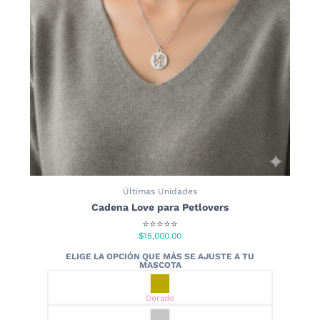
elegir
en
la
página
de
producto
Últimas Unidades
Cadena Love para Petlovers
⭐⭐⭐⭐⭐
$
15,000.00
Dorado