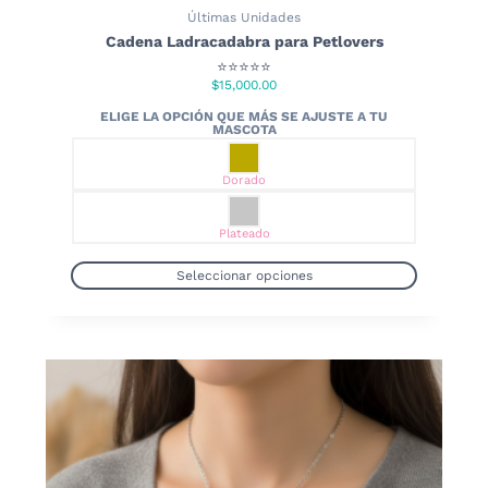
Últimas Unidades
Cadena Ladracadabra para Petlovers
⭐⭐⭐⭐⭐
$
15,000.00
Dorado
Plateado
Seleccionar opciones
Este
producto
tiene
múltiples
variantes.
Las
opciones
se
pueden