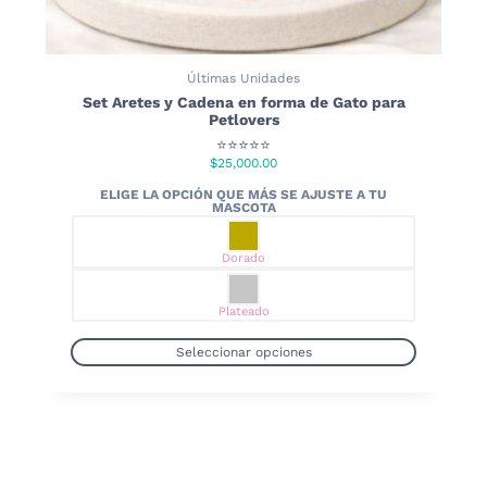
Últimas Unidades
Set Aretes y Cadena en forma de Gato para
Petlovers
⭐⭐⭐⭐⭐
$
25,000.00
Dorado
Plateado
Seleccionar opciones
Este
producto
tiene
múltiples
variantes.