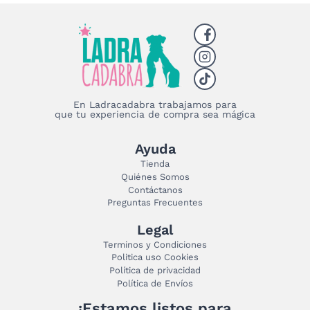
en
la
página
de
producto
En Ladracadabra trabajamos para
que tu experiencia de compra sea mágica
Ayuda
Tienda
Quiénes Somos
Contáctanos
Preguntas Frecuentes
Legal
Terminos y Condiciones
Politica uso Cookies
Política de privacidad
Política de Envíos
¡Estamos listos para