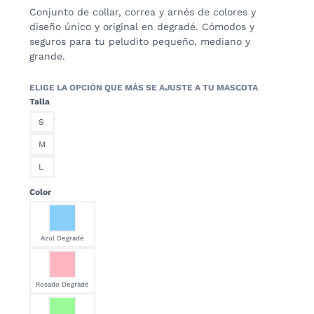
precios:
Conjunto de collar, correa y arnés de colores y
desde
diseño único y original en degradé. Cómodos y
$132,300.00
seguros para tu peludito pequeño, mediano y
hasta
grande.
$169,800.00
Talla
S
M
L
Color
Azul Degradé
Rosado Degradé