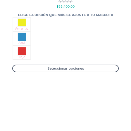
⭐⭐⭐⭐⭐
$
55,400.00
Amarillo
Azul
Rojo
Seleccionar opciones
Este
producto
tiene
múltiples
variantes.
Las
opciones
se
pueden
elegir