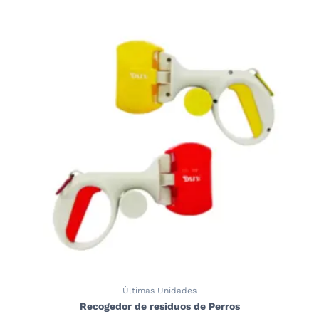
producto
tiene
múltiples
variantes.
Las
opciones
se
pueden
elegir
en
la
página
de
producto
Últimas Unidades
Recogedor de residuos de Perros