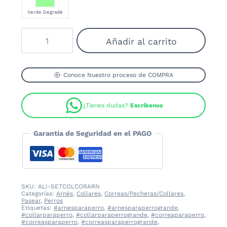
Verde Degradé
Set
Añadir al carrito
Collar,
Correa
y
Arnés
Conoce Nuestro proceso de COMPRA
para
perro
¿Tienes dudas?
Escríbenos
cantidad
Garantía de Seguridad en el PAGO
SKU:
ALI-SETCOLCORARN
Categorías:
Arnés
,
Collares
,
Correas/Pecheras/Collares
,
Pasear
,
Perros
Etiquetas:
#arnesparaperro
,
#arnesparaperrogrande
,
#collarparaperro
,
#collarparaperrogrande
,
#correaparaperro
,
#correasparaperro
,
#correasparaperrogrande
,