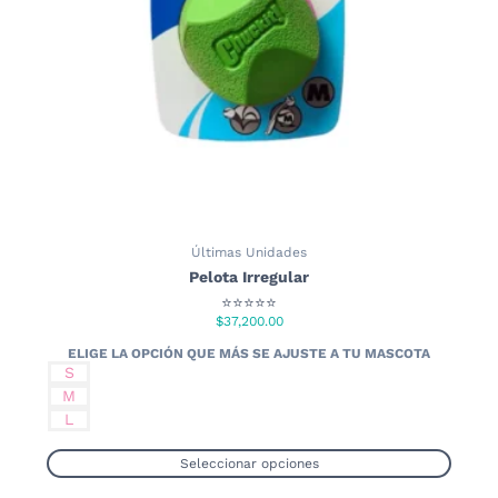
en
la
página
de
producto
Últimas Unidades
Pelota Irregular
⭐⭐⭐⭐⭐
$
37,200.00
S
M
L
Seleccionar opciones
Este