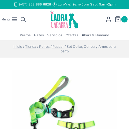
Saltar
(+57) 323 886 6828
Lun-Vie: 9am-5pm Sab: 9am-2pm
al
contenido
0
Menú
Perros
Gatos
Servicios
Ofertas
#ParaMiHumano
Inicio
/
Tienda
/
Perros
/
Pasear
/
Set Collar, Correa y Arnés para
perro