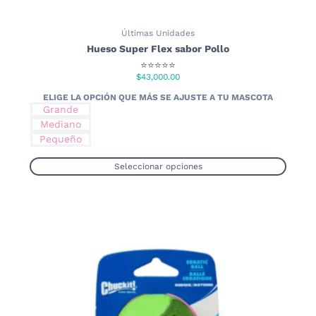
Últimas Unidades
Hueso Super Flex sabor Pollo
⭐⭐⭐⭐⭐
$
43,000.00
Grande
Mediano
Pequeño
Seleccionar opciones
Este
producto
tiene
múltiples
variantes.
Las
opciones
se
pueden
elegir