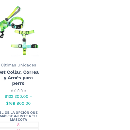
Últimas Unidades
Set Collar, Correa
y Arnés para
perro
⭐⭐⭐⭐⭐
$
132,300.00
-
Rango
$
169,800.00
de
precios:
desde
S