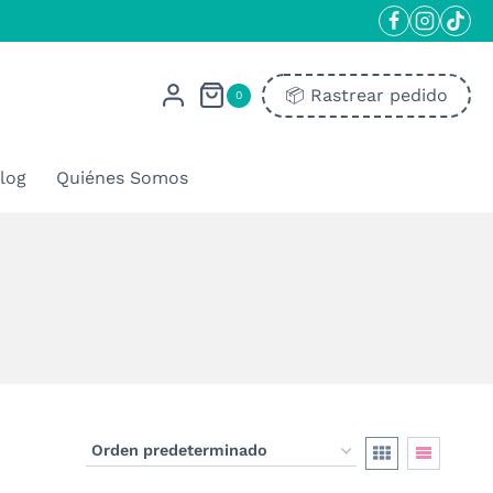
📦​ Rastrear pedido
0
log
Quiénes Somos