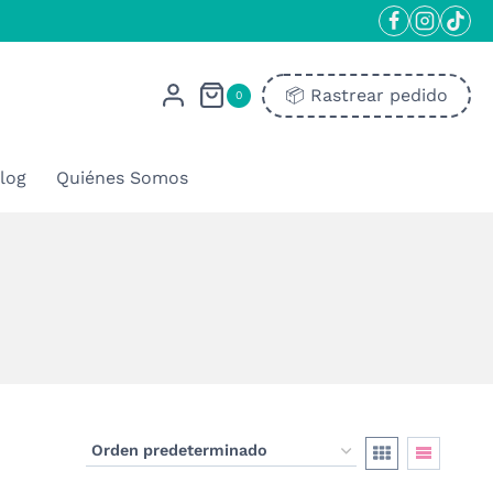
📦​ Rastrear pedido
0
log
Quiénes Somos