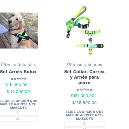
Últimas Unidades
Últimas Unidades
Set Arnés Bolux
Set Collar, Correa
y Arnés para
⭐⭐⭐⭐⭐
perro
$
111,000.00
-
⭐⭐⭐⭐⭐
Rango
$
114,000.00
$
132,300.00
-
de
Rango
$
169,800.00
precios:
de
desde
L
precios:
XL
$111,000.00
desde
S
hasta