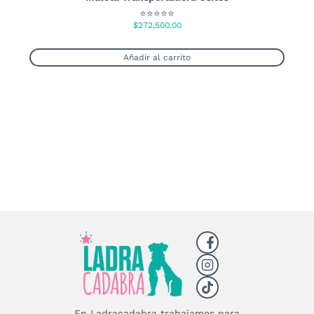
⭐⭐⭐⭐⭐
$
272,500.00
Añadir al carrito
En Ladracadabra trabajamos para