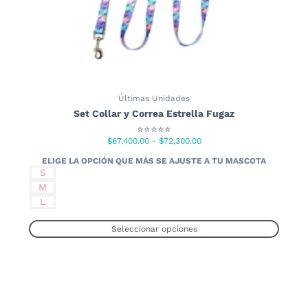
Últimas Unidades
Set Collar y Correa Estrella Fugaz
⭐⭐⭐⭐⭐
Rango
$
67,400.00
-
$
72,300.00
de
precios:
S
desde
M
$67,400.00
L
hasta
$72,300.00
Seleccionar opciones
Este
producto
tiene
múltiples
variantes.