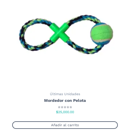
Las
opciones
se
pueden
elegir
en
la
página
de
producto
Últimas Unidades
Mordedor con Pelota
⭐⭐⭐⭐⭐
$
25,000.00
Añadir al carrito