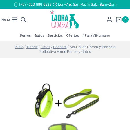
Saltar
(+57) 323 886 6828
Lun-Vie: 9am-5pm Sab: 9am-2pm
al
contenido
0
Menú
Perros
Gatos
Servicios
Ofertas
#ParaMiHumano
Inicio
/
Tienda
/
Gatos
/
Pechera
/
Set Collar, Correa y Pechera
Reflectiva Verde Perros y Gatos