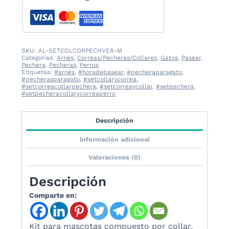
cantidad
SKU:
AL-SETCOLCORPECHVER-M
Categorías:
Arnés
,
Correas/Pecheras/Collares
,
Gatos
,
Pasear
,
Pechera
,
Pecheras
,
Perros
Etiquetas:
#arnés
,
#horadepasear
,
#pecheraparagato
,
#pecherasparagato
,
#setcollarycorrea
,
#setcorreacollarpechera
,
#setcorreaycollar
,
#setpechera
,
#setpecheracollarycorreaperro
Descripción
Información adicional
Valoraciones (0)
Descripción
Comparte en:
Kit para mascotas compuesto por c
ollar,