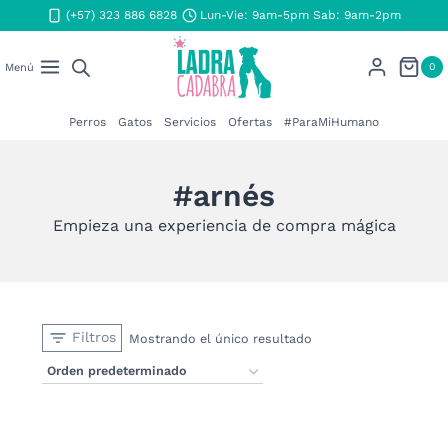
Saltar
(+57) 323 886 6828
Lun-Vie: 9am-5pm Sab: 9am-2pm
al
contenido
0
Menú
Perros
Gatos
Servicios
Ofertas
#ParaMiHumano
#arnés
Empieza una experiencia de compra mágica
Filtros
Mostrando el único resultado