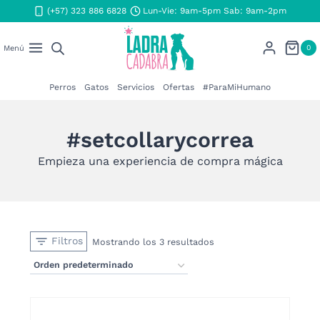
Saltar
(+57) 323 886 6828
Lun-Vie: 9am-5pm Sab: 9am-2pm
al
contenido
0
Menú
Perros
Gatos
Servicios
Ofertas
#ParaMiHumano
#setcollarycorrea
Empieza una experiencia de compra mágica
Filtros
Mostrando los 3 resultados