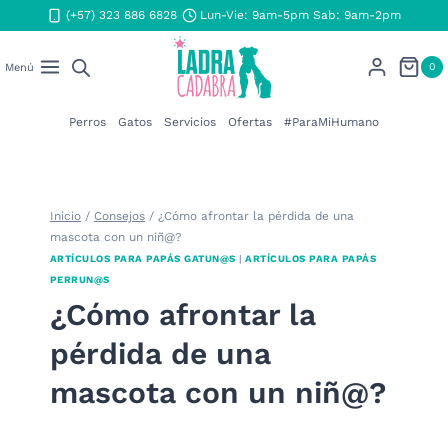
Saltar
(+57) 323 886 6828
Lun-Vie: 9am-5pm Sab: 9am-2pm
al
contenido
0
Menú
Perros
Gatos
Servicios
Ofertas
#ParaMiHumano
Inicio
/
Consejos
/
¿Cómo afrontar la pérdida de una
mascota con un niñ@?
ARTÍCULOS PARA PAPÁS GATUN@S
|
ARTÍCULOS PARA PAPÁS
PERRUN@S
¿Cómo afrontar la
pérdida de una
mascota con un niñ@?