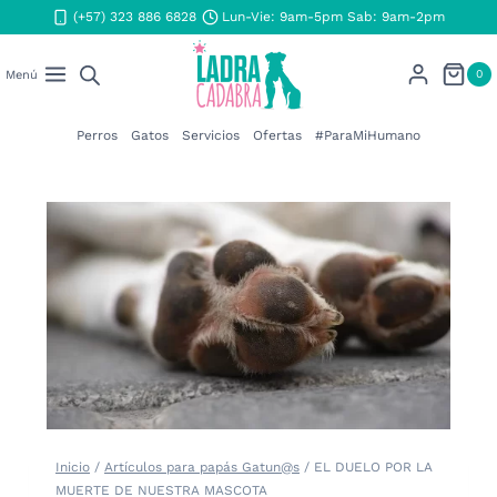
Saltar
(+57) 323 886 6828
Lun-Vie: 9am-5pm Sab: 9am-2pm
al
contenido
0
Menú
Perros
Gatos
Servicios
Ofertas
#ParaMiHumano
Inicio
/
Artículos para papás Gatun@s
/
EL DUELO POR LA
MUERTE DE NUESTRA MASCOTA