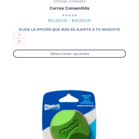
Últimas Unidades
Correa Consentida
⭐⭐⭐⭐⭐
Rango
$
23,000.00
-
$
26,000.00
de
precios:
S
desde
M
$23,000.00
hasta
Seleccionar opciones
$26,000.00
Este
producto
tiene
múltiples
variantes.
Las
opciones
se
pueden
elegir
en
la
página