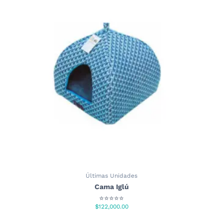
variantes.
Las
opciones
se
pueden
elegir
en
la
página
de
producto
Últimas Unidades
Cama Iglú
⭐⭐⭐⭐⭐
$
122,000.00