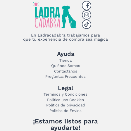
variantes.
Las
opciones
se
pueden
elegir
En Ladracadabra trabajamos para
que tu experiencia de compra sea mágica
en
la
página
Ayuda
de
Tienda
producto
Quiénes Somos
Contáctanos
Preguntas Frecuentes
Legal
Terminos y Condiciones
Politica uso Cookies
Política de privacidad
Política de Envíos
¡Estamos listos para
ayudarte!