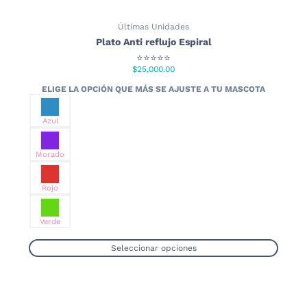
Últimas Unidades
Plato Anti reflujo Espiral
⭐⭐⭐⭐⭐
$
25,000.00
Azul
Morado
Rojo
Verde
Seleccionar opciones
Este
producto
tiene
múltiples