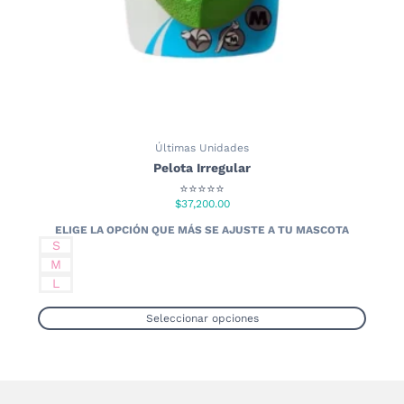
de
producto
Últimas Unidades
Pelota Irregular
⭐⭐⭐⭐⭐
$
37,200.00
S
M
L
Seleccionar opciones
Este
producto
tiene
múltiples