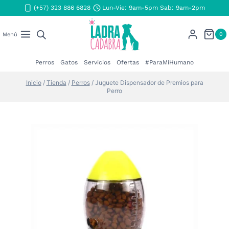
Saltar
(+57) 323 886 6828
Lun-Vie: 9am-5pm Sab: 9am-2pm
al
contenido
0
Menú
Perros
Gatos
Servicios
Ofertas
#ParaMiHumano
Inicio
/
Tienda
/
Perros
/
Juguete Dispensador de Premios para
Perro