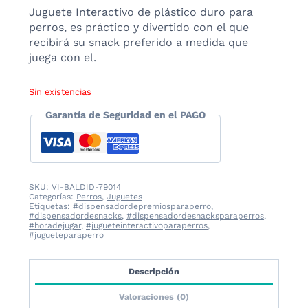
Juguete Interactivo de plástico duro para
perros, es práctico y divertido con el que
recibirá su snack preferido a medida que
juega con el.
Sin existencias
Garantía de Seguridad en el PAGO
SKU:
VI-BALDID-79014
Categorías:
Perros
,
Juguetes
Etiquetas:
#dispensadordepremiosparaperro
,
#dispensadordesnacks
,
#dispensadordesnacksparaperros
,
#horadejugar
,
#jugueteinteractivoparaperros
,
#jugueteparaperro
Descripción
Valoraciones (0)