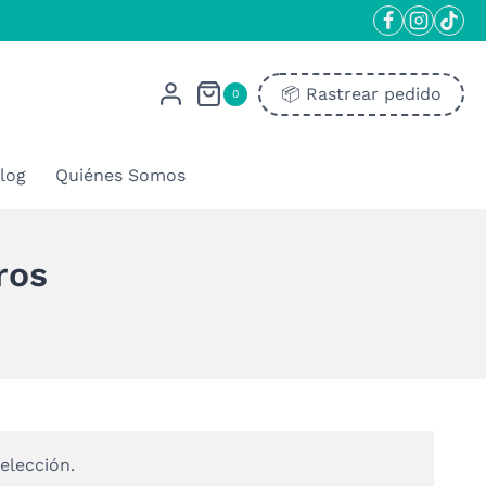
📦​ Rastrear pedido
0
log
Quiénes Somos
ros
elección.