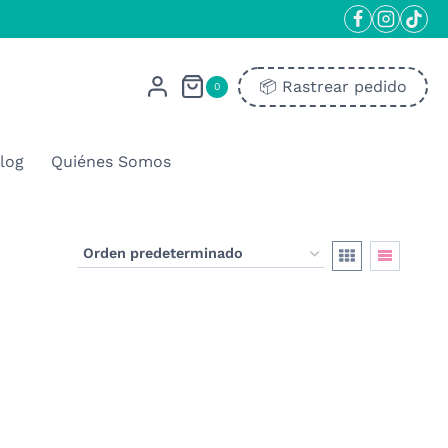
📦​ Rastrear pedido
0
log
Quiénes Somos