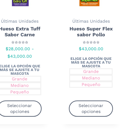
Últimas Unidades
Últimas Unidades
Hueso Extra Tuff
Hueso Super Flex
Sabor Carne
sabor Pollo
⭐⭐⭐⭐⭐
⭐⭐⭐⭐⭐
$
28,000.00
-
$
43,000.00
Rango
$
43,000.00
de
precios:
Grande
Mediano
desde
Grande
Pequeño
Mediano
$28,000.00
Pequeño
hasta
$43,000.00
Seleccionar
Seleccionar
opciones
opciones
Este
Este
producto
producto
tiene
tiene