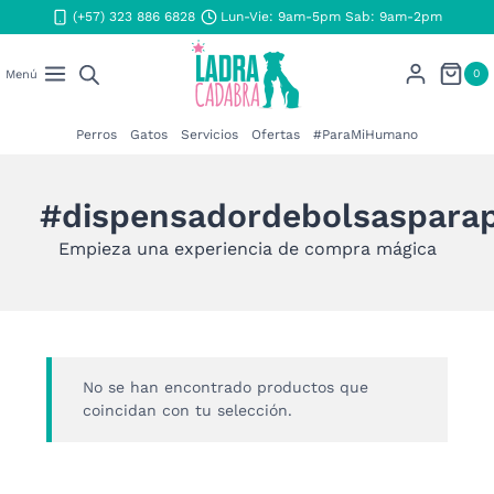
Saltar
(+57) 323 886 6828
Lun-Vie: 9am-5pm Sab: 9am-2pm
al
contenido
0
Menú
Perros
Gatos
Servicios
Ofertas
#ParaMiHumano
#dispensadordebolsaspara
Empieza una experiencia de compra mágica
No se han encontrado productos que
coincidan con tu selección.