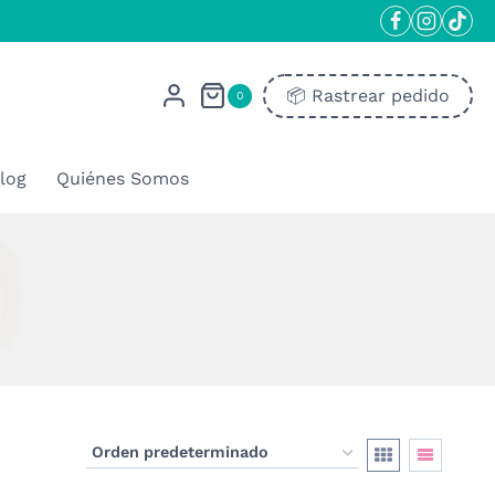
📦​ Rastrear pedido
0
log
Quiénes Somos