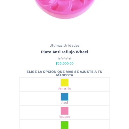
producto
Últimas Unidades
Plato Anti reflujo Wheel
⭐⭐⭐⭐⭐
$
25,000.00
Amarillo
Azul
Rosado