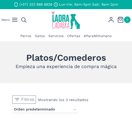
Saltar
(+57) 323 886 6828
Lun-Vie: 9am-5pm Sab: 9am-2pm
al
contenido
0
Menú
Perros
Gatos
Servicios
Ofertas
#ParaMiHumano
Platos/Comederos
Empieza una experiencia de compra mágica
Filtros
Mostrando los 3 resultados