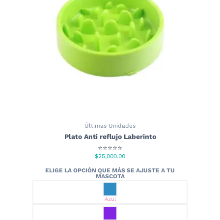
elegir
en
la
página
de
producto
Últimas Unidades
Plato Anti reflujo Laberinto
⭐⭐⭐⭐⭐
$
25,000.00
Azul