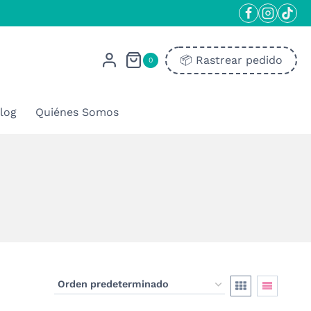
📦​ Rastrear pedido
0
log
Quiénes Somos