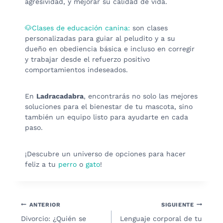
agresividad, y mejorar su calidad de vida.
🐶Clases de educación canina:
son clases
personalizadas para guiar al peludito y a su
dueño en obediencia básica e incluso en corregir
y trabajar desde el refuerzo positivo
comportamientos indeseados.
En
Ladracadabra
, encontrarás no solo las mejores
soluciones para el bienestar de tu mascota, sino
también un equipo listo para ayudarte en cada
paso.
¡Descubre un universo de opciones para hacer
feliz a tu
perro
o
gato
!
Navegación
ANTERIOR
SIGUIENTE
Divorcio: ¿Quién se
Lenguaje corporal de tu
de