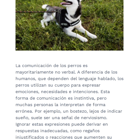
La comunicación de los perros es
mayoritariamente no verbal. A diferencia de los
humanos, que dependen del lenguaje hablado, los
perros utilizan su cuerpo para expresar
emociones, necesidades e intenciones. Esta
forma de comunicación es instintiva, pero
muchas personas la interpretan de forma
errónea. Por ejemplo, un bostezo, lejos de indicar
sueño, suele ser una señal de nerviosismo.
Ignorar estas expresiones puede derivar en
respuestas inadecuadas, como regaños
injustificados o reacciones que aumenten su