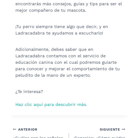
encontrarás más consejos, guías y tips para ser el
mejor compañero de tu mascota.
¡Tu perro siempre tiene algo que decir, y en
Ladracadabra te ayudamos a escucharlo!
Adicionalmente, debes saber que en
Ladracadabra contamos con el servicio de
educación canina con el cual podremos guiarte
para conocer y mejorar el comportamiento de tu
peludito de la mano de un experto.
¿Te interesa?
Haz clic aquí para descubrir más.
Navegación
ANTERIOR
SIGUIENTE
¿Cuáles son las señales
Consejos: ¿Cómo cuidar