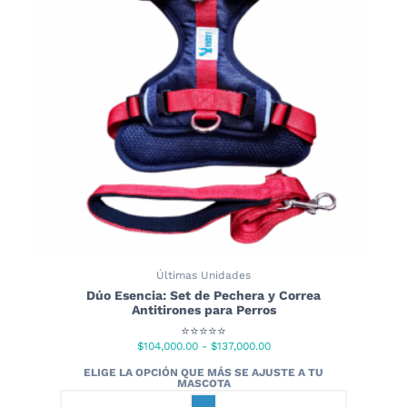
se
pueden
elegir
en
la
página
de
producto
Últimas Unidades
Dúo Esencia: Set de Pechera y Correa
Antitirones para Perros
⭐⭐⭐⭐⭐
Rango
$
104,000.00
-
$
137,000.00
de
precios:
desde