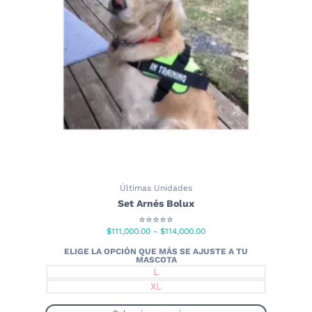
elegir
en
la
página
de
producto
Últimas Unidades
Set Arnés Bolux
⭐⭐⭐⭐⭐
Rango
$
111,000.00
-
$
114,000.00
de
precios:
L
desde
XL
$111,000.00
hasta