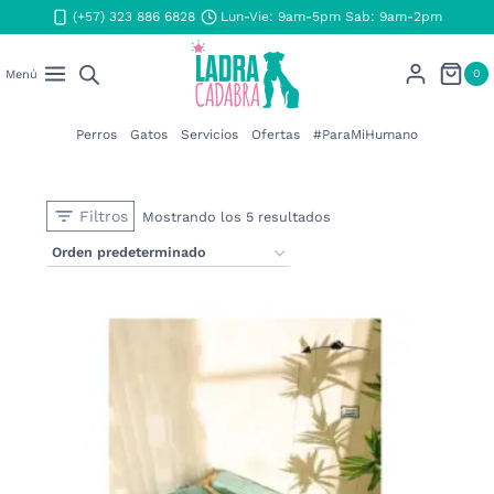
Saltar
(+57) 323 886 6828
Lun-Vie: 9am-5pm Sab: 9am-2pm
al
contenido
0
Menú
Perros
Gatos
Servicios
Ofertas
#ParaMiHumano
Filtros
Mostrando los 5 resultados