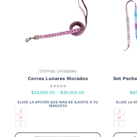
Últimas Unidades
Correa Lunares Morados
Set Peche
⭐⭐⭐⭐⭐
Rango
$
23,000.00
-
$
30,000.00
$
6
de
precios:
S
S
desde
M
M
$23,000.00
L
L
hasta
$30,000.00