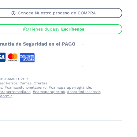
oneta
Conoce Nuestro proceso de COMPRA
s
dad
¿Tienes dudas?
Escríbenos
rantía de Seguridad en el PAGO
IB-CAMRECVER
ías:
Perros
,
Camas
,
Ofertas
as:
#camacolchonetaperro
,
#camaparaperrogrande
,
araperromediano
,
#camaparaperros
,
#horadedescansar
,
dormir