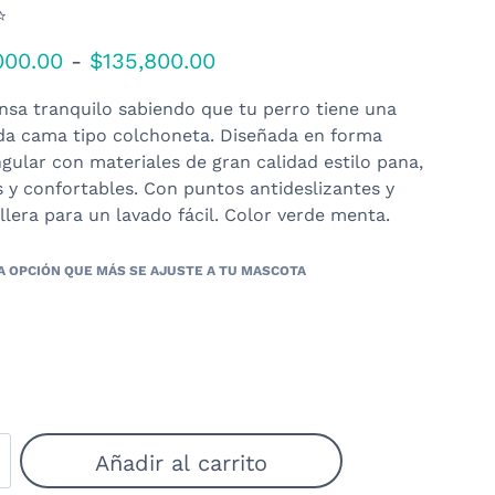
⭐
Rango
000.00
-
$
135,800.00
de
sa tranquilo sabiendo que tu perro tiene una
precios:
a cama tipo colchoneta. Diseñada en forma
desde
gular con materiales de gran calidad estilo pana,
$89,000.00
 y confortables. Con puntos antideslizantes y
hasta
lera para un lavado fácil. Color verde menta.
$135,800.00
Añadir al carrito