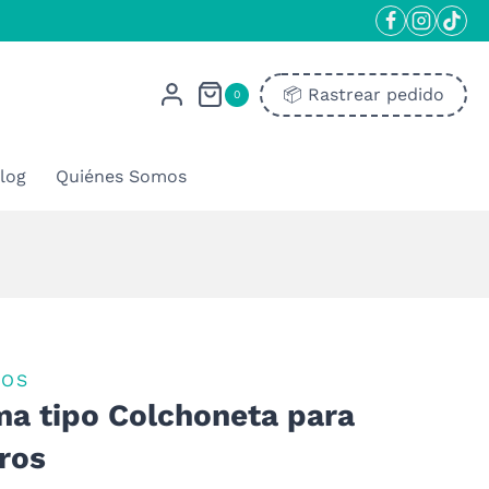
📦​ Rastrear pedido
0
log
Quiénes Somos
ROS
a tipo Colchoneta para
ros