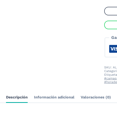
Colch
para
Perro
canti
Ga
SKU:
AL
Categor
Etiquet
#camap
#horade
Descripción
Información adicional
Valoraciones (0)