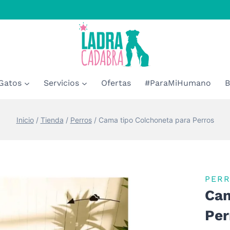
Gatos
Servicios
Ofertas
#ParaMiHumano
B
Inicio
/
Tienda
/
Perros
/
Cama tipo Colchoneta para Perros
PER
Cam
Per