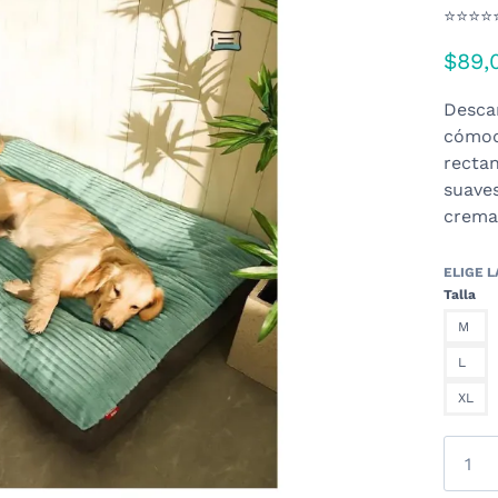
⭐⭐⭐⭐
$
89,
Descan
cómod
rectan
suaves
cremal
Talla
M
L
XL
Cama
tipo