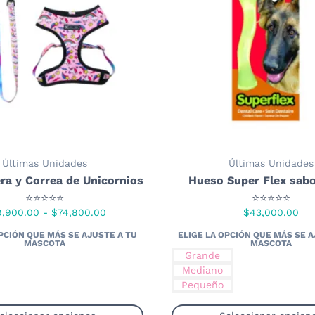
Últimas Unidades
Últimas Unidades
ra y Correa de Unicornios
Hueso Super Flex sabo
⭐⭐⭐⭐⭐
⭐⭐⭐⭐⭐
Rango
9,900.00
-
$
74,800.00
$
43,000.00
de
precios:
Grande
desde
Mediano
$69,900.00
Pequeño
hasta
$74,800.00