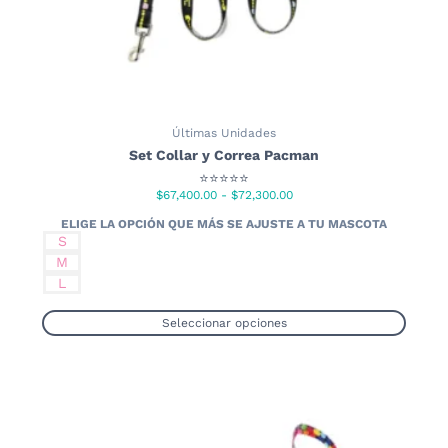
Últimas Unidades
Set Collar y Correa Pacman
⭐⭐⭐⭐⭐
Rango
$
67,400.00
-
$
72,300.00
de
precios:
S
desde
M
$67,400.00
L
hasta
$72,300.00
Seleccionar opciones
Este
producto
tiene
múltiples
variantes.