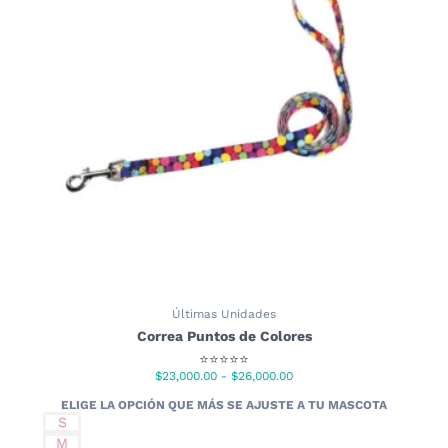
Las
opciones
se
pueden
elegir
en
la
página
de
producto
Últimas Unidades
Correa Puntos de Colores
⭐⭐⭐⭐⭐
Rango
$
23,000.00
-
$
26,000.00
de
precios:
S
desde
M