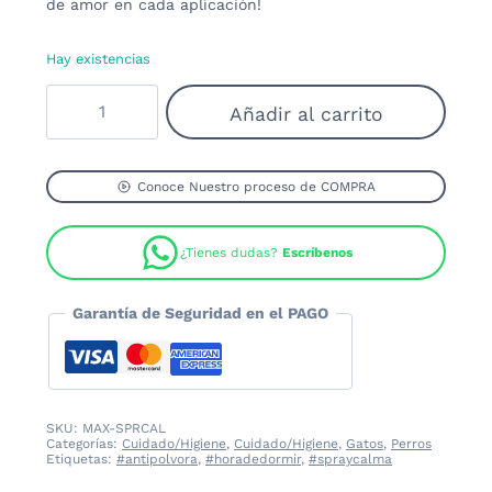
de amor en cada aplicación!
Hay existencias
Spray
Añadir al carrito
Calma
para
Perros
y
Conoce Nuestro proceso de COMPRA
Gatos
cantidad
¿Tienes dudas?
Escríbenos
Garantía de Seguridad en el PAGO
SKU:
MAX-SPRCAL
Categorías:
Cuidado/Higiene
,
Cuidado/Higiene
,
Gatos
,
Perros
Etiquetas:
#antipolvora
,
#horadedormir
,
#spraycalma