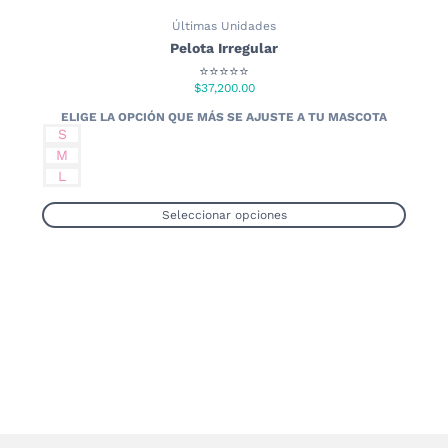
Últimas Unidades
Pelota Irregular
⭐⭐⭐⭐⭐
$
37,200.00
S
M
L
Seleccionar opciones
Este
producto
tiene
múltiples
variantes.
Las
opciones
se
pueden
elegir
en