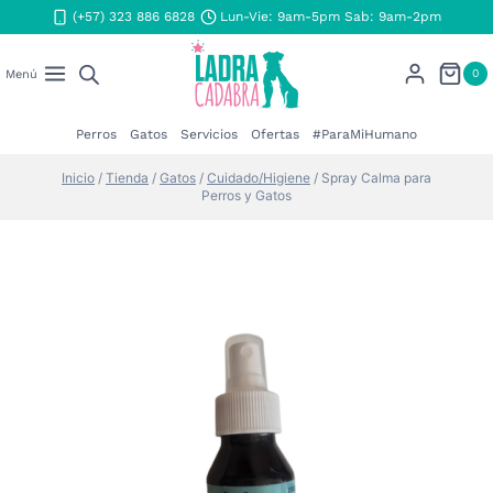
Saltar
(+57) 323 886 6828
Lun-Vie: 9am-5pm Sab: 9am-2pm
al
contenido
0
Menú
Perros
Gatos
Servicios
Ofertas
#ParaMiHumano
Inicio
/
Tienda
/
Gatos
/
Cuidado/Higiene
/
Spray Calma para
Perros y Gatos