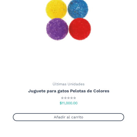
se
pueden
elegir
en
la
página
de
producto
Últimas Unidades
Juguete para gatos Pelotas de Colores
⭐⭐⭐⭐⭐
$
11,000.00
Añadir al carrito