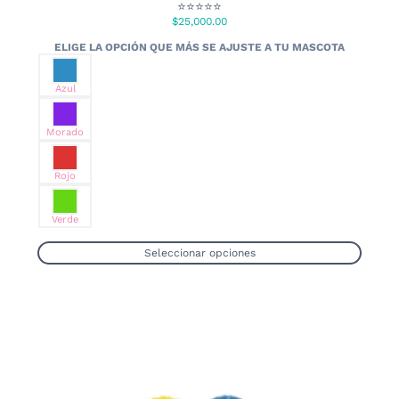
⭐⭐⭐⭐⭐
$
25,000.00
Azul
Morado
Rojo
Verde
Seleccionar opciones
Este
producto
tiene
múltiples
variantes.
Las
opciones