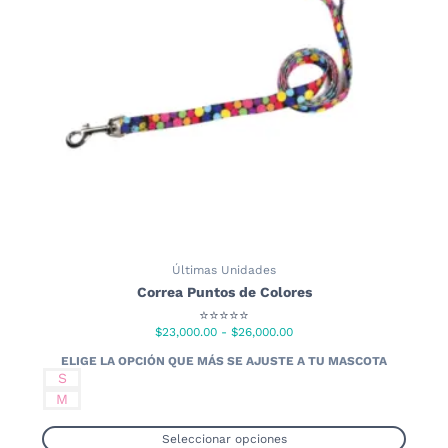
pueden
elegir
en
la
página
de
producto
Últimas Unidades
Correa Puntos de Colores
⭐⭐⭐⭐⭐
Rango
$
23,000.00
-
$
26,000.00
de
precios:
S
desde
M
$23,000.00
hasta
Seleccionar opciones