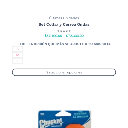
Últimas Unidades
Set Collar y Correa Ondas
⭐⭐⭐⭐⭐
Rango
$
67,400.00
-
$
72,300.00
de
precios:
S
desde
M
$67,400.00
L
hasta
$72,300.00
Seleccionar opciones
Este
producto
tiene
múltiples
variantes.
Las
opciones
se
pueden