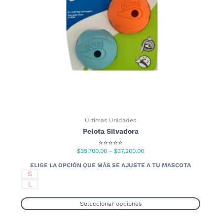
elegir
en
la
página
de
producto
Últimas Unidades
Pelota Silvadora
⭐⭐⭐⭐⭐
Rango
$
35,700.00
-
$
37,200.00
de
precios:
S
desde
L
$35,700.00
hasta
Seleccionar opciones
$37,200.00
Este