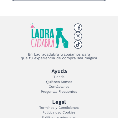
$26,000.00
Este
producto
tiene
múltiples
variantes.
Las
opciones
se
pueden
elegir
En Ladracadabra trabajamos para
que tu experiencia de compra sea mágica
en
la
página
Ayuda
de
Tienda
producto
Quiénes Somos
Contáctanos
Preguntas Frecuentes
Legal
Terminos y Condiciones
Politica uso Cookies
Política de privacidad