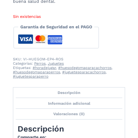
buena salud dental.
Sin existencias
Garantía de Seguridad en el PAGO
SKU:
VI-HUEGOM-EP4-ROS
Categorías:
Perros
,
Juguetes
Etiquetas:
#horadejugar
,
#huesodegomaparacachorros
,
#huesodegomaparaperros
,
#juguetesparacachorros
,
#juguetesparaperro
Descripción
Información adicional
Valoraciones (0)
Descripción
Comparte en: