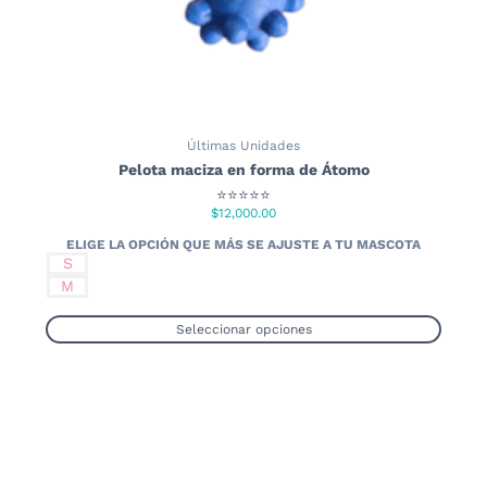
producto
Últimas Unidades
Pelota maciza en forma de Átomo
⭐⭐⭐⭐⭐
$
12,000.00
S
M
Seleccionar opciones
Este
producto
tiene
múltiples
variantes.
Las