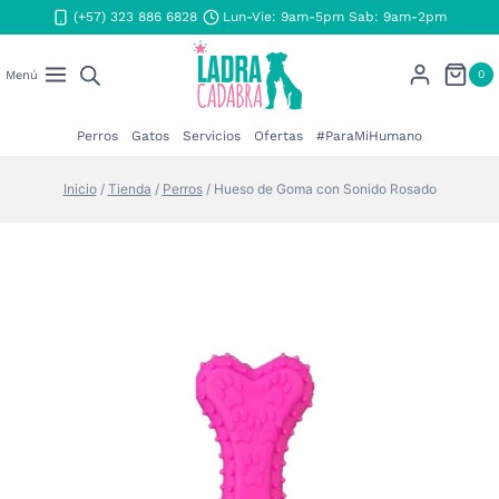
Saltar
(+57) 323 886 6828
Lun-Vie: 9am-5pm Sab: 9am-2pm
al
contenido
0
Menú
Perros
Gatos
Servicios
Ofertas
#ParaMiHumano
Inicio
/
Tienda
/
Perros
/
Hueso de Goma con Sonido Rosado