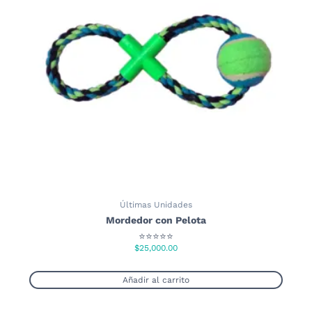
opciones
se
pueden
elegir
en
la
página
de
producto
Últimas Unidades
Mordedor con Pelota
⭐⭐⭐⭐⭐
$
25,000.00
Añadir al carrito