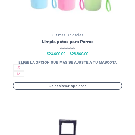
Últimas Unidades
Limpia patas para Perros
⭐⭐⭐⭐⭐
Rango
$
23,000.00
-
$
28,800.00
de
precios:
S
desde
M
$23,000.00
hasta
Seleccionar opciones
$28,800.00
Este
producto
tiene
múltiples
variantes.
Las
opciones