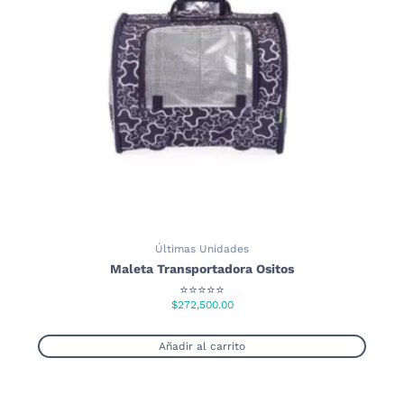
se
pueden
elegir
en
la
página
de
producto
Últimas Unidades
Maleta Transportadora Ositos
⭐⭐⭐⭐⭐
$
272,500.00
Añadir al carrito