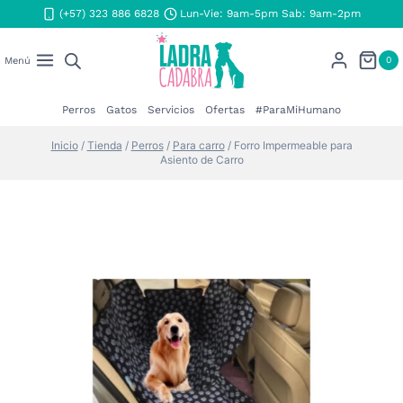
Saltar
(+57) 323 886 6828
Lun-Vie: 9am-5pm Sab: 9am-2pm
al
contenido
0
Menú
Perros
Gatos
Servicios
Ofertas
#ParaMiHumano
Inicio
/
Tienda
/
Perros
/
Para carro
/
Forro Impermeable para
Asiento de Carro