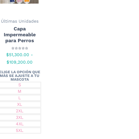
Últimas Unidades
Capa
Impermeable
para Perros
⭐⭐⭐⭐⭐
$
51,300.00
-
Rango
$
109,200.00
de
precios:
desde
S
M
$51,300.00
L
hasta
XL
$109,200.00
2XL
3XL
4XL
5XL