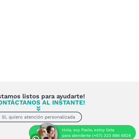
stamos listos para ayudarte!
ONTÁCTANOS AL INSTANTE!
Sí, quiero atención personalizada
Hola, soy Paola, estoy lista
para atenderte (+57) 323 886 6828