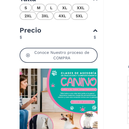
S
M
L
XL
XXL
2XL
3XL
4XL
5XL
Precio
$
$
Conoce Nuestro proceso de
COMPRA