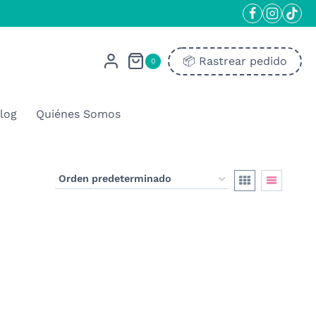
📦​ Rastrear pedido
0
log
Quiénes Somos