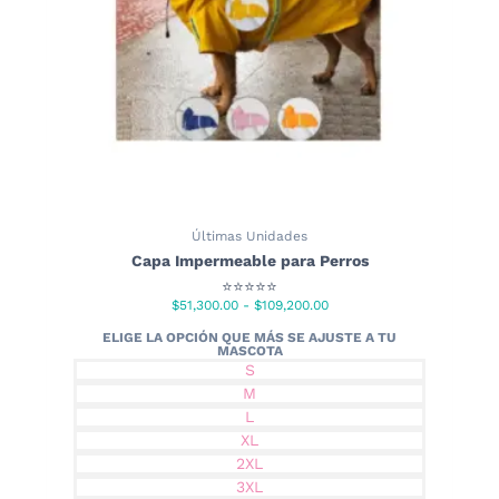
Últimas Unidades
Capa Impermeable para Perros
⭐⭐⭐⭐⭐
Rango
$
51,300.00
-
$
109,200.00
de
precios:
S
desde
M
$51,300.00
L
hasta
XL
$109,200.00
2XL
3XL