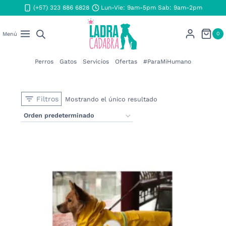
Saltar
(+57) 323 886 6828
Lun-Vie: 9am-5pm Sab: 9am-2pm
al
contenido
0
Menú
Perros
Gatos
Servicios
Ofertas
#ParaMiHumano
Filtros
Mostrando el único resultado