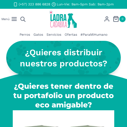
Saltar
(+57) 323 886 6828
Lun-Vie: 9am-5pm Sab: 9am-2pm
al
contenido
0
Menú
Perros
Gatos
Servicios
Ofertas
#ParaMiHumano
¿Quieres distribuir
nuestros productos?
¿Quieres tener dentro de
tu portafolio un producto
eco amigable?