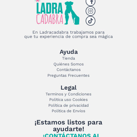
Las
opciones
se
pueden
elegir
En Ladracadabra trabajamos para
que tu experiencia de compra sea mágica
en
la
página
Ayuda
de
Tienda
producto
Quiénes Somos
Contáctanos
Preguntas Frecuentes
Legal
Terminos y Condiciones
Politica uso Cookies
Política de privacidad
Política de Envíos
¡Estamos listos para
ayudarte!
¡CONTÁCTANOS AL