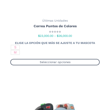
Últimas Unidades
Correa Puntos de Colores
⭐⭐⭐⭐⭐
Rango
$
23,000.00
-
$
26,000.00
de
precios:
S
desde
M
$23,000.00
hasta
Seleccionar opciones
$26,000.00
Este
producto
tiene
múltiples
variantes.
Las
opciones
se
pueden