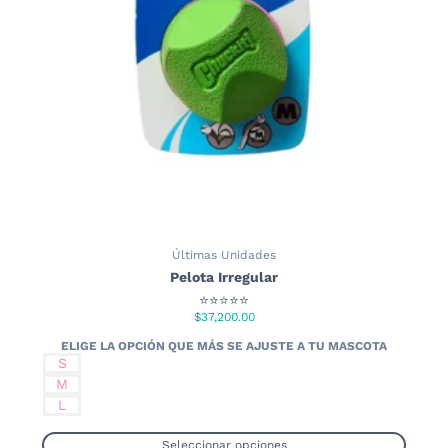
pueden
elegir
en
la
página
de
producto
Últimas Unidades
Pelota Irregular
⭐⭐⭐⭐⭐
$
37,200.00
S
M
L
Seleccionar opciones