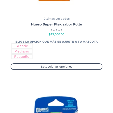
Últimas Unidades
Hueso Super Flex sabor Pollo
⭐⭐⭐⭐⭐
$
43,000.00
Grande
Mediano
Pequeño
Seleccionar opciones
Este
producto
tiene
múltiples
variantes.
Las
opciones
se