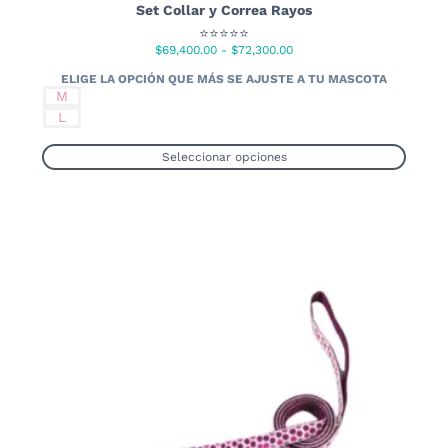
Set Collar y Correa Rayos
⭐⭐⭐⭐⭐
Rango
$
69,400.00
-
$
72,300.00
de
precios:
M
desde
L
$69,400.00
hasta
Seleccionar opciones
$72,300.00
Este
producto
tiene
múltiples
variantes.
Las
opciones
se
pueden
elegir
en
la
página