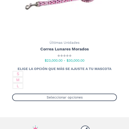
de
producto
Últimas Unidades
Correa Lunares Morados
⭐⭐⭐⭐⭐
Rango
$
23,000.00
-
$
30,000.00
de
precios:
S
desde
M
$23,000.00
L
hasta
$30,000.00
Seleccionar opciones
Este
producto
tiene
múltiples
variantes.