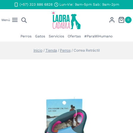
Saltar
(+57) 323 886 6828
Lun-Vie: 9am-5pm Sab: 9am-2pm
al
contenido
0
Menú
Perros
Gatos
Servicios
Ofertas
#ParaMiHumano
Inicio
/
Tienda
/
Perros
/
Correa Retráctil