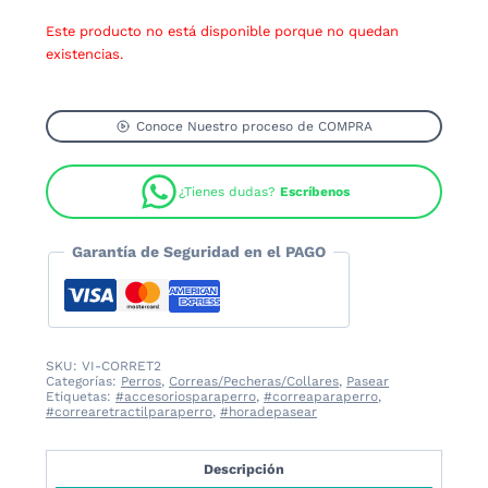
Este producto no está disponible porque no quedan
existencias.
Conoce Nuestro proceso de COMPRA
¿Tienes dudas?
Escríbenos
Garantía de Seguridad en el PAGO
SKU:
VI-CORRET2
Categorías:
Perros
,
Correas/Pecheras/Collares
,
Pasear
Etiquetas:
#accesoriosparaperro
,
#correaparaperro
,
#correaretractilparaperro
,
#horadepasear
Descripción