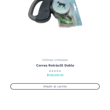
elegir
en
la
página
de
producto
Últimas Unidades
Correa Retráctil Doble
⭐⭐⭐⭐⭐
$
109,000.00
Añadir al carrito