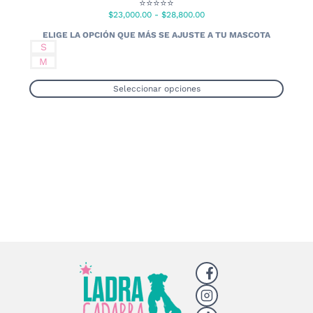
⭐⭐⭐⭐⭐
Rango
$
23,000.00
-
$
28,800.00
de
precios:
S
desde
M
$23,000.00
hasta
Seleccionar opciones
$28,800.00
Este
producto
tiene
múltiples
variantes.
Las
opciones
se
pueden
elegir
en
la
página
de
producto