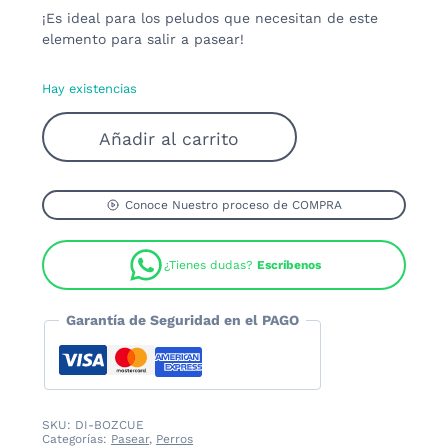
¡Es ideal para los peludos que necesitan de este
elemento para salir a pasear!
Hay existencias
Bozal
Añadir al carrito
de
Cuero
Suave
Perro
Conoce Nuestro proceso de COMPRA
Pequeño
cantidad
¿Tienes dudas?
Escríbenos
Garantía de Seguridad en el PAGO
SKU:
DI-BOZCUE
Categorías:
Pasear
,
Perros