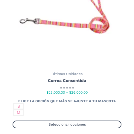
elegir
en
la
página
de
producto
Últimas Unidades
Correa Consentida
⭐⭐⭐⭐⭐
Rango
$
23,000.00
-
$
26,000.00
de
precios:
S
desde
M
$23,000.00
hasta
Seleccionar opciones
$26,000.00
Este