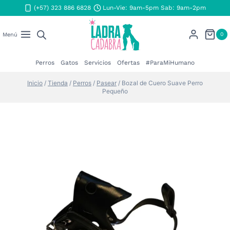
Saltar
(+57) 323 886 6828
Lun-Vie: 9am-5pm Sab: 9am-2pm
al
contenido
0
Menú
Perros
Gatos
Servicios
Ofertas
#ParaMiHumano
Inicio
/
Tienda
/
Perros
/
Pasear
/
Bozal de Cuero Suave Perro
Pequeño