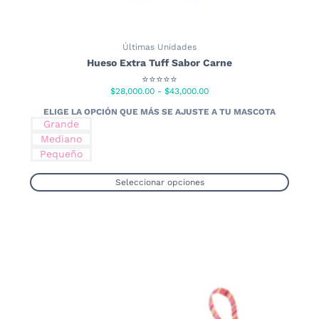
Últimas Unidades
Hueso Extra Tuff Sabor Carne
⭐⭐⭐⭐⭐
Rango
$
28,000.00
-
$
43,000.00
de
precios:
Grande
desde
Mediano
$28,000.00
Pequeño
hasta
$43,000.00
Seleccionar opciones
Este
producto
tiene
múltiples
variantes.
Las
opciones
se
pueden