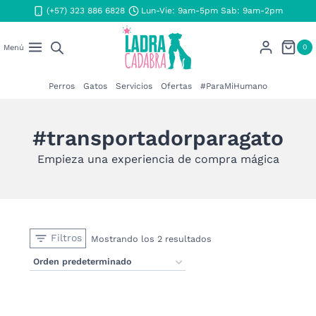
Saltar
(+57) 323 886 6828
Lun-Vie: 9am-5pm Sab: 9am-2pm
al
contenido
0
Menú
Perros
Gatos
Servicios
Ofertas
#ParaMiHumano
#transportadorparagato
Empieza una experiencia de compra mágica
Filtros
Mostrando los 2 resultados