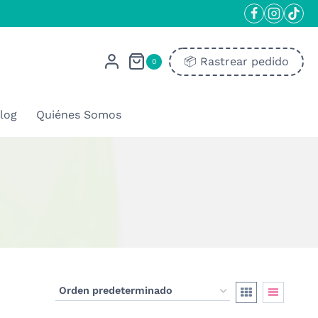
📦​ Rastrear pedido
0
log
Quiénes Somos