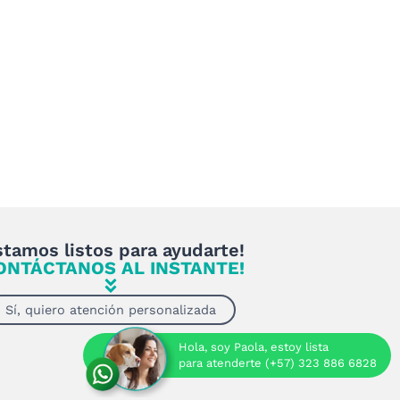
stamos listos para ayudarte!
ONTÁCTANOS AL INSTANTE!
Sí, quiero atención personalizada
Hola, soy Paola, estoy lista
para atenderte (+57) 323 886 6828