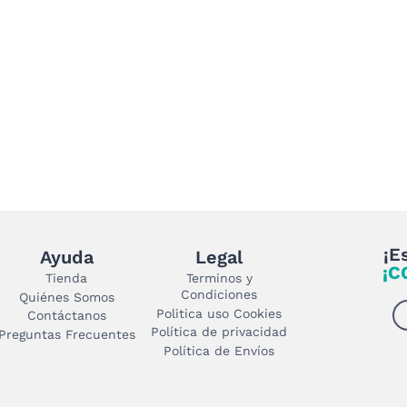
producto
¡E
Ayuda
Legal
¡C
Tienda
Terminos y
Condiciones
Quiénes Somos
Politica uso Cookies
Contáctanos
Política de privacidad
Preguntas Frecuentes
Política de Envíos