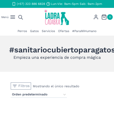
Saltar
(+57) 323 886 6828
Lun-Vie: 9am-5pm Sab: 9am-2pm
al
contenido
0
Menú
Perros
Gatos
Servicios
Ofertas
#ParaMiHumano
#sanitariocubiertoparagato
Empieza una experiencia de compra mágica
Filtros
Mostrando el único resultado