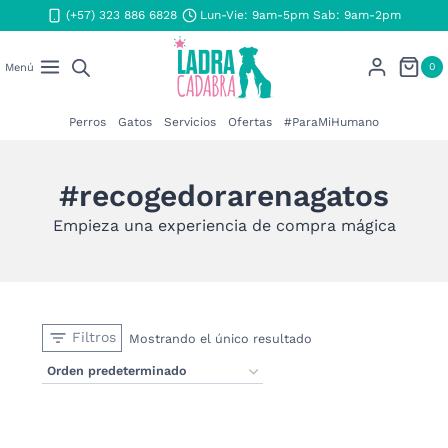
Saltar
(+57) 323 886 6828
Lun-Vie: 9am-5pm Sab: 9am-2pm
al
contenido
0
Menú
Perros
Gatos
Servicios
Ofertas
#ParaMiHumano
#recogedorarenagatos
Empieza una experiencia de compra mágica
Filtros
Mostrando el único resultado