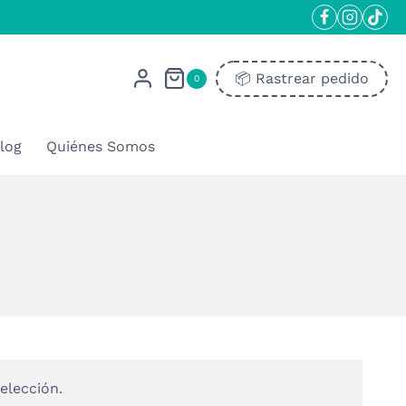
📦​ Rastrear pedido
0
log
Quiénes Somos
elección.