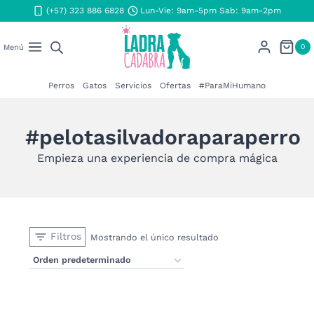
Saltar
(+57) 323 886 6828
Lun-Vie: 9am-5pm Sab: 9am-2pm
al
contenido
0
Menú
Perros
Gatos
Servicios
Ofertas
#ParaMiHumano
#pelotasilvadoraparaperro
Empieza una experiencia de compra mágica
Filtros
Mostrando el único resultado