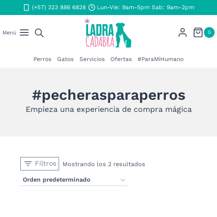
Saltar
(+57) 323 886 6828
Lun-Vie: 9am-5pm Sab: 9am-2pm
al
contenido
0
Menú
Perros
Gatos
Servicios
Ofertas
#ParaMiHumano
#pecherasparaperros
Empieza una experiencia de compra mágica
Filtros
Mostrando los 2 resultados