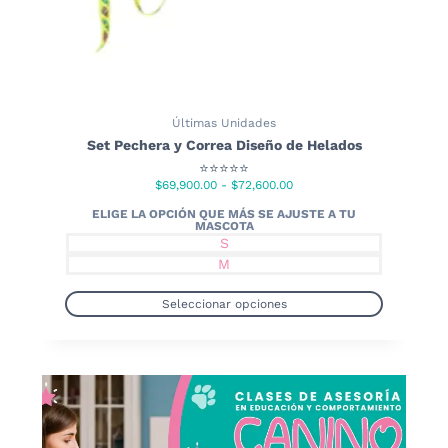
Últimas Unidades
Set Pechera y Correa Diseño de Helados
⭐⭐⭐⭐⭐
Rango
$
69,900.00
-
$
72,600.00
de
precios:
S
desde
M
$69,900.00
hasta
Seleccionar opciones
$72,600.00
Este
producto
tiene
múltiples
variantes.
Las