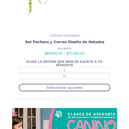
Últimas Unidades
Set Pechera y Correa Diseño de Helados
⭐⭐⭐⭐⭐
Rango
$
69,900.00
-
$
72,600.00
de
precios:
S
desde
M
$69,900.00
hasta
Seleccionar opciones
$72,600.00
Este
producto
tiene
múltiples
variantes.
Las