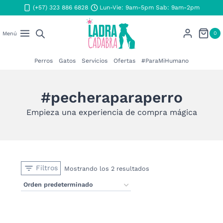
Saltar
(+57) 323 886 6828
Lun-Vie: 9am-5pm Sab: 9am-2pm
al
contenido
0
Menú
Perros
Gatos
Servicios
Ofertas
#ParaMiHumano
#pecheraparaperro
Empieza una experiencia de compra mágica
Filtros
Mostrando los 2 resultados