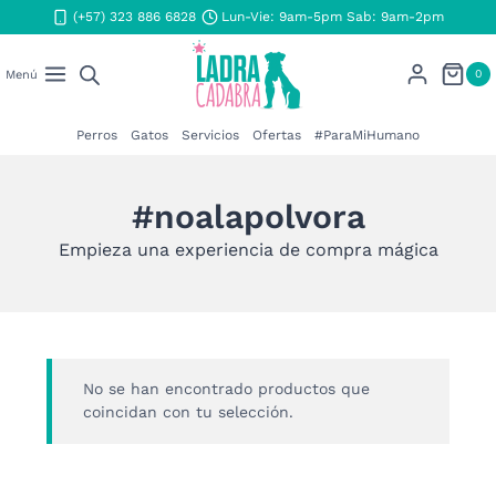
Saltar
(+57) 323 886 6828
Lun-Vie: 9am-5pm Sab: 9am-2pm
al
contenido
0
Menú
Perros
Gatos
Servicios
Ofertas
#ParaMiHumano
#noalapolvora
Empieza una experiencia de compra mágica
No se han encontrado productos que
coincidan con tu selección.