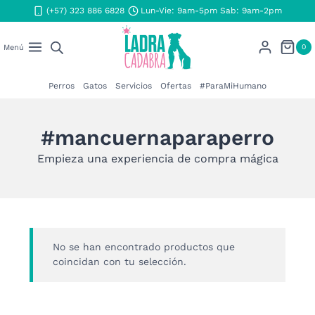
Saltar
(+57) 323 886 6828
Lun-Vie: 9am-5pm Sab: 9am-2pm
al
contenido
0
Menú
Perros
Gatos
Servicios
Ofertas
#ParaMiHumano
#mancuernaparaperro
Empieza una experiencia de compra mágica
No se han encontrado productos que
coincidan con tu selección.