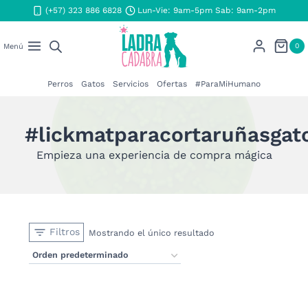
Saltar
(+57) 323 886 6828
Lun-Vie: 9am-5pm Sab: 9am-2pm
al
contenido
0
Menú
Perros
Gatos
Servicios
Ofertas
#ParaMiHumano
#lickmatparacortaruñasgat
Empieza una experiencia de compra mágica
Filtros
Mostrando el único resultado