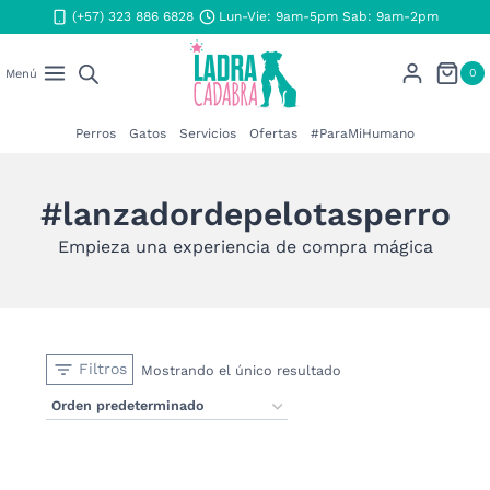
Saltar
(+57) 323 886 6828
Lun-Vie: 9am-5pm Sab: 9am-2pm
al
contenido
0
Menú
Perros
Gatos
Servicios
Ofertas
#ParaMiHumano
#lanzadordepelotasperro
Empieza una experiencia de compra mágica
Filtros
Mostrando el único resultado