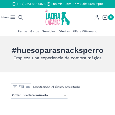
Saltar
(+57) 323 886 6828
Lun-Vie: 9am-5pm Sab: 9am-2pm
al
contenido
0
Menú
Perros
Gatos
Servicios
Ofertas
#ParaMiHumano
#huesoparasnacksperro
Empieza una experiencia de compra mágica
Filtros
Mostrando el único resultado