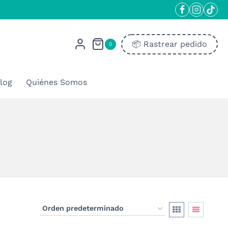
📦​ Rastrear pedido
0
log
Quiénes Somos