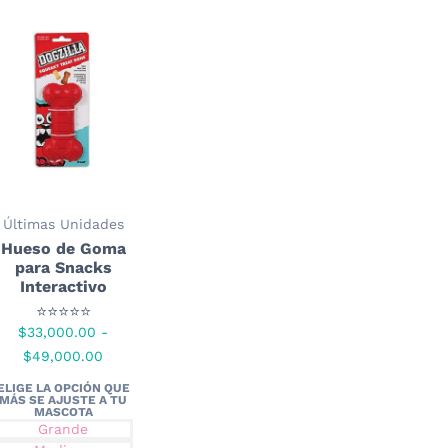
Últimas Unidades
Hueso de Goma
para Snacks
Interactivo
⭐⭐⭐⭐⭐
$
33,000.00
-
Rango
$
49,000.00
de
precios:
desde
Grande